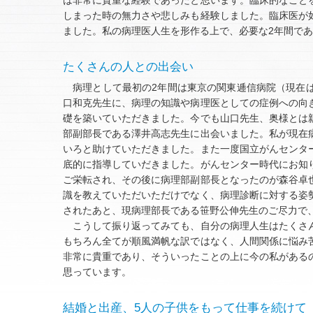
は非常に貴重な経験であったと思います。臨床的なこと
しまった時の無力さや悲しみも経験しました。臨床医が
ました。私の病理医人生を形作る上で、必要な2年間で
たくさんの人との出会い
病理として最初の2年間は東京の関東逓信病院（現在は
口和克先生に、病理の知識や病理医としての症例への向
礎を築いていただきました。今でも山口先生、奥様とは
部副部長である澤井高志先生に出会いました。私が現在
いろと助けていただきました。また一度国立がんセンタ
底的に指導していだきました。がんセンター時代にお知
ご栄転され、その後に病理部副部長となったのが森谷卓
識を教えていただいただけでなく、病理診断に対する姿
されたあと、現病理部長である笹野公伸先生のご尽力で、
こうして振り返ってみても、自分の病理人生はたくさん
もちろん全てが順風満帆な訳ではなく、人間関係に悩み
非常に貴重であり、そういったことの上に今の私がある
思っています。
結婚と出産、5人の子供をもって仕事を続けて