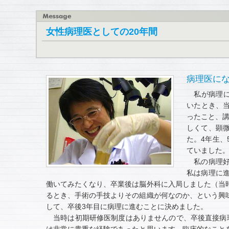
女性病理医としての20年間
病理医に
私が病理に
いたとき、当
ったこと、講
しくて、顕
た。4年生、
ていました
私の病理好
私は病理に
働いてみたくなり、卒業後は脳外科に入局しました（当
るとき、手術の手技よりその組織が何なのか、という興
して、卒後3年目に病理に進むことに決めました。
当時は初期研修医制度はありませんので、卒後直接病理