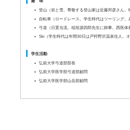
趣 味
登山（岩と雪。尊敬する登山家は近藤邦彦さん。
自転車（ロードレース。学生時代はツーリング。J
弓道（日置当流。稲垣源四郎先生に師事。西医体
Ski（学生時代は年間30日は戸狩野沢温泉住人。オ
学生活動
弘前大学弓道部部長
弘前大学医学部弓道部顧問
弘前大学医学部山岳部顧問