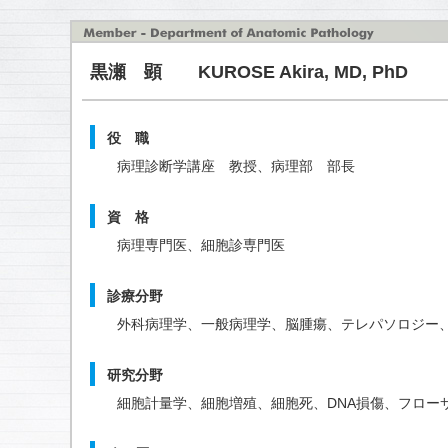
黒瀬 顕 KUROSE Akira, MD, PhD
役 職
病理診断学講座 教授、病理部 部長
資 格
病理専門医、細胞診専門医
診療分野
外科病理学、一般病理学、脳腫瘍、テレパソロジー
研究分野
細胞計量学、細胞増殖、細胞死、DNA損傷、フロー