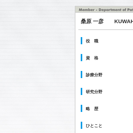
桑原 一彦 KUWAHARA
役 職
資 格
診療分野
研究分野
略 歴
ひとこと