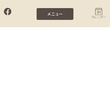
メニュー
カレンダー
事業概要
青森県は若年層を含めたがん死亡率が最も
高い地域であり、同時に広域な面積に対し
て医療資源が不足している地域である。さ
らに日本が抱える大きな問題である人口
減・少子高齢化が、全国トップで進んでお
り、その中でがん医療の諸問題を解決する
ためには、単なる専門医療職の育成のみで
は限界がある。育成された専門医療職が地
域全体のネットワークの中で、自らが有機