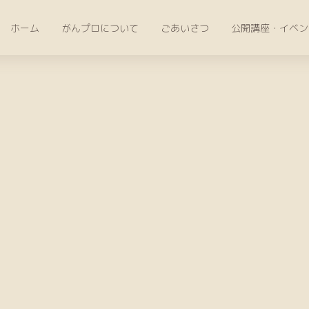
ホーム
がんプロについて
ごあいさつ
公開講座・イベン