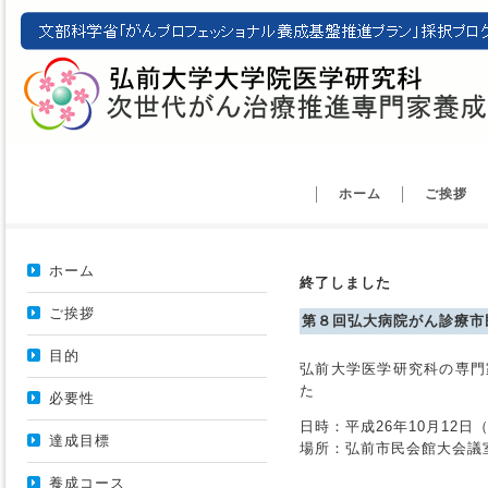
ホーム
ご挨拶
ホーム
終了しました
ご挨拶
第８回弘大病院がん診療市
目的
弘前大学医学研究科の専門
た
必要性
日時：平成26年10月12日
達成目標
場所：弘前市民会館大会議
養成コース