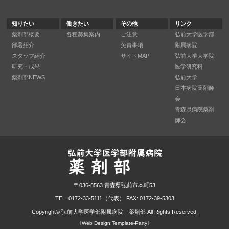
知りたい
働きたい
その他
リンク
薬剤部概要
各種募集案内
ご注意
弘前大学医学部
部署紹介
免責事項
附属病院
スタッフ紹介
サイトMAP
弘前大学大学院
研究・成果
医学研究科
薬剤部NEWS
弘前大学
日本病院薬剤師
会
青森県病院薬剤
師会
〒036-8563 青森県弘前市本町53
TEL: 0172-33-5111（代表） FAX: 0172-39-5303
Copyright©
弘前大学医学部附属病院 薬剤部
All Rights Reserved.
《Web Design:Template-Party》