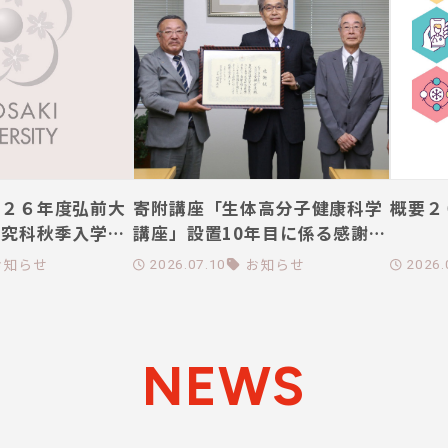
０２６年度弘前大
寄附講座「生体高分子健康科学
概要２
研究科秋季入学合
講座」設置10年目に係る感謝状
一覧
贈呈式の開催について
お知らせ
お知らせ
2026.07.10
2026.
NEWS